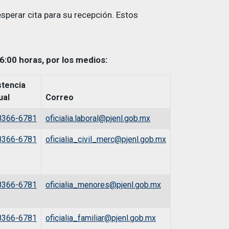
sperar cita para su recepción. Estos
6:00 horas, por los medios:
stencia
ual
Correo
8366-6781
oficialia.laboral@pjenl.gob.mx
8366-6781
oficialia_civil_merc@pjenl.gob.mx
8366-6781
oficialia_menores@pjenl.gob.mx
8366-6781
oficialia_familiar@pjenl.gob.mx