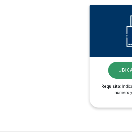
UBIC
Requisito:
Indica
número y