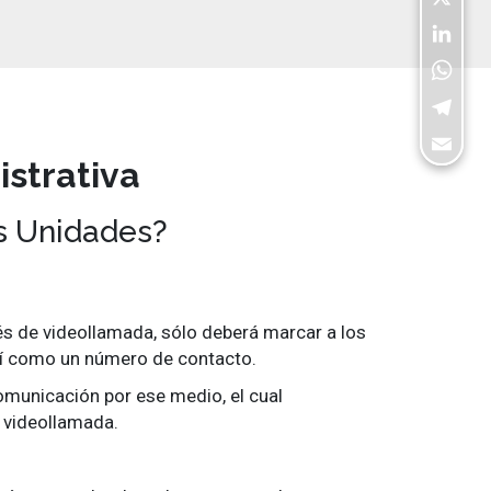
X
LinkedI
WhatsA
Telegra
strativa
Email
as Unidades?
vés de videollamada, sólo deberá marcar a los
así como un número de contacto.
 comunicación por ese medio, el cual
a videollamada.