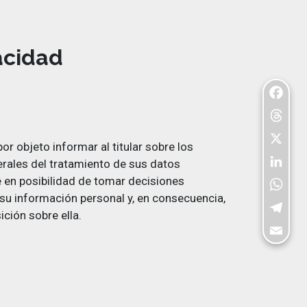
acidad
Facebo
Threads
por objeto informar al titular sobre los
X
rales del tratamiento de sus datos
LinkedI
é en posibilidad de tomar decisiones
su información personal y, en consecuencia,
WhatsA
ición sobre ella.
Telegra
Email