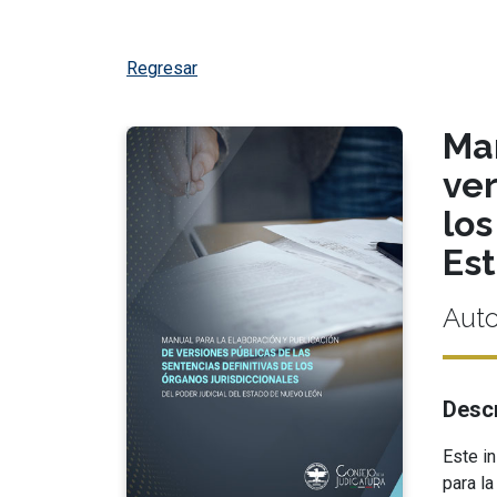
Regresar
Man
ver
los
Es
Auto
Descr
Este i
para l