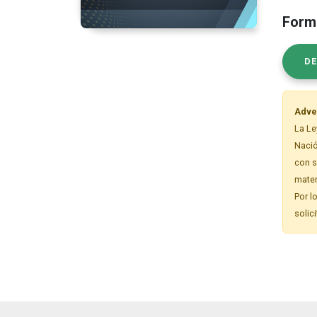
Forma
D
Adve
La Le
Nació
con s
mater
Por l
solic