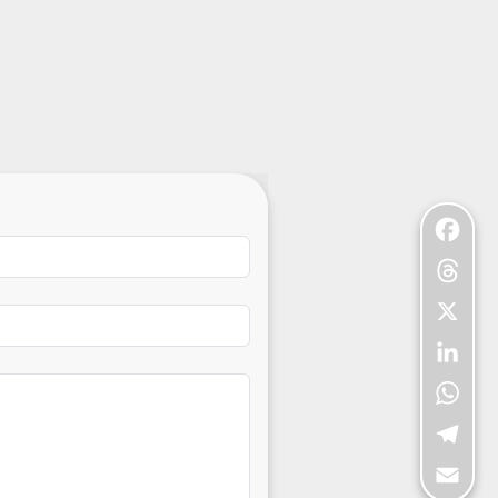
Facebo
Threads
X
LinkedI
WhatsA
Telegra