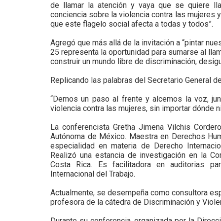
de llamar la atención y vaya que se quiere ll
conciencia sobre la violencia contra las mujeres y
que este flagelo social afecta a todas y todos”.
Agregó que más allá de la invitación a “pintar nue
25 representa la oportunidad para sumarse al llama
construir un mundo libre de discriminación, desig
Replicando las palabras del Secretario General d
“Demos un paso al frente y alcemos la voz, ju
violencia contra las mujeres, sin importar dónde 
La conferencista Gretha Jimena Vilchis Corder
Autónoma de México. Maestra en Derechos Huma
especialidad en materia de Derecho Internac
Realizó una estancia de investigación en la C
Costa Rica. Es facilitadora en auditorias par
Internacional del Trabajo.
Actualmente, se desempeña como consultora esp
profesora de la cátedra de Discriminación y Viol
Durante su conferencia, organizada por la Direcc