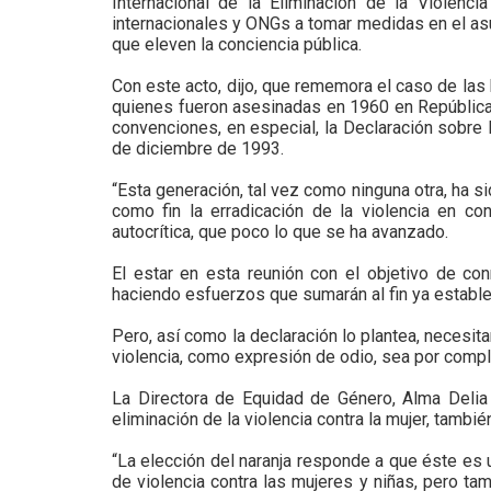
Internacional de la Eliminación de la Violencia
internacionales y ONGs a tomar medidas en el asu
que eleven la conciencia pública.
Con este acto, dijo, que rememora el caso de las 
quienes fueron asesinadas en 1960 en República 
convenciones, en especial, la Declaración sobre la
de diciembre de 1993.
“Esta generación, tal vez como ninguna otra, ha s
como fin la erradicación de la violencia en co
autocrítica, que poco lo que se ha avanzado.
El estar en esta reunión con el objetivo de c
haciendo esfuerzos que sumarán al fin ya estable
Pero, así como la declaración lo plantea, necesit
violencia, como expresión de odio, sea por comple
La Directora de Equidad de Género, Alma Delia
eliminación de la violencia contra la mujer, tambi
“La elección del naranja responde a que éste es un
de violencia contra las mujeres y niñas, pero ta