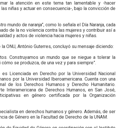
amar la atención en este tema tan lamentable y -hacer
 las niñas y actuar en consecuencia-, bajo la convicción de
stro mundo de naranja”, como lo señala el Día Naranja, cada
do de la no violencia contra las mujeres y contribuir así a
ualdad y actos de violencia hacia mujeres y niñas.
e la ONU, António Guterres, concluyó su mensaje diciendo:
ntos. Construyamos un mundo que se niegue a tolerar la
ni cómo se produzca, de una vez y para siempre”.
o es Licenciada en Derecho por la Universidad Nacional
nos por la Universidad Iberoamericana. Cuenta con una
ional de los Derechos Humanos y Derecho Humanitario.
orte Interamericana de Derechos Humanos, en San José,
ticipativas en género certificada por la Organización
ecialista en derechos humanos y género. Además, de ser
encia de Género en la Facultad de Derecho de la UNAM.
ión de Equidad de Género en coordinación con el Instituto