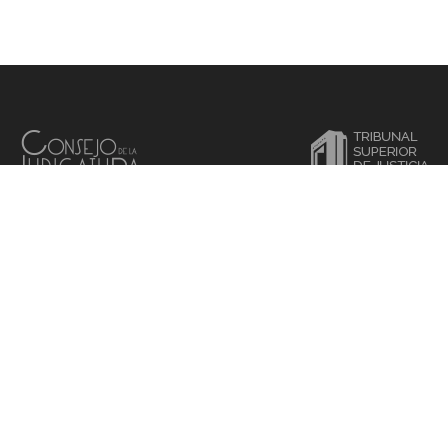
STE SITIO WEB SON DE USO INFORMATIVO Y SE PROHÍBE SU REPRODU
2026
© D.R. Poder Judicial del Estado de Nuevo León
ual
SiC@Vi
Privacidad
Normativa
Directorio