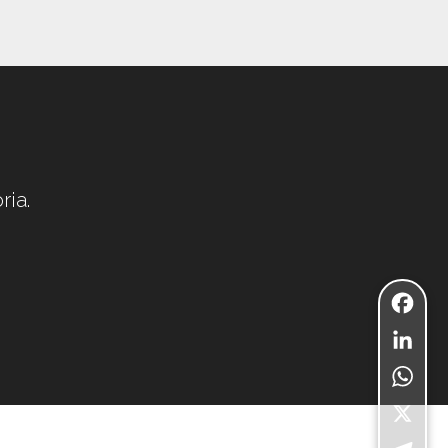
ria.
Facebo
LinkedI
WhatsA
X