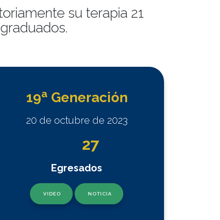
oriamente su terapia 21
 graduados.
a
19
Generación
20 de octubre de 2023
27
Egresados
VIDEO
NOTICIA