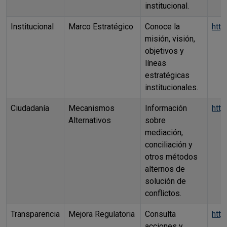
institucional.
Institucional
Marco Estratégico
Conoce la
http
misión, visión,
objetivos y
líneas
estratégicas
institucionales.
Ciudadanía
Mecanismos
Información
htt
Alternativos
sobre
mediación,
conciliación y
otros métodos
alternos de
solución de
conflictos.
Transparencia
Mejora Regulatoria
Consulta
http
acciones y