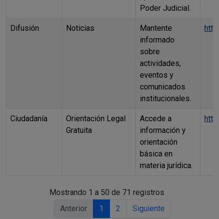
Poder Judicial.
Difusión
Noticias
Mantente
http
informado
sobre
actividades,
eventos y
comunicados
institucionales.
Ciudadanía
Orientación Legal
Accede a
http
Gratuita
información y
orientación
básica en
materia jurídica.
Mostrando 1 a 50 de 71 registros
Anterior
1
2
Siguiente