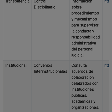
Transparencia
Control
Información
http
Disciplinario
sobre
procedimientos
y mecanismos
para supervisar
la conducta y
responsabilidad
administrativa
del personal
judicial.
Institucional
Convenios
Consulta
htt
Interinstitucionales
acuerdos de
colaboración
celebrados con
instituciones
públicas,
académicas y
organizaciones.