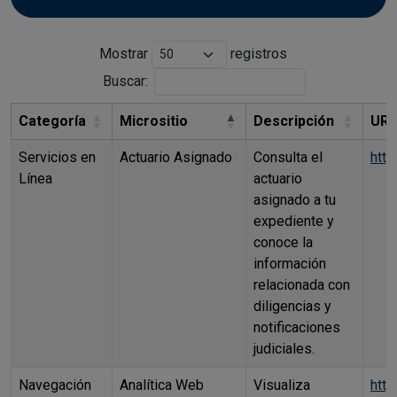
Mostrar
registros
Buscar:
Categoría
Micrositio
Descripción
URL
Servicios en
Actuario Asignado
Consulta el
http
Línea
actuario
asignado a tu
expediente y
conoce la
información
relacionada con
diligencias y
notificaciones
judiciales.
Navegación
Analítica Web
Visualiza
http