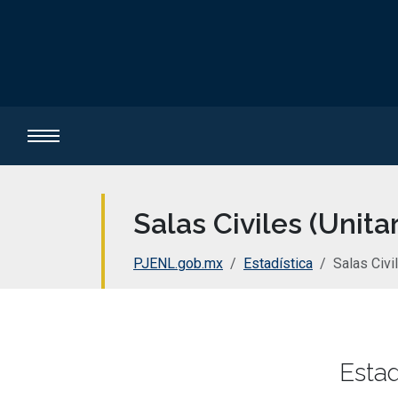
Salas Civiles (Unita
PJENL.gob.mx
Estadística
Salas Civi
Estad