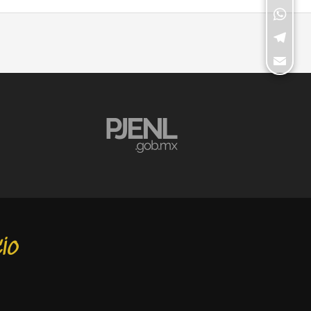
LinkedI
WhatsA
Telegra
Email
io