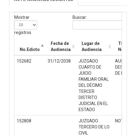
Mostrar
Buscar:
registros
Fecha de
Lugar de
Tipo de
No.Edicto
Audiencia
Audiencia
Notifica
152682
31/12/2038
JUZGADO
AUSENCIA
CUARTO DE
DESAPARI
JUICIO
DE PERSO
FAMILIAR ORAL
DEL DÉCIMO
REINICIAR FILTROS
TERCER
DISTRITO
JUDICIAL EN EL
ESTADO
152808
JUZGADO
NOTIFICAC
TERCERO DE LO
CIVIL