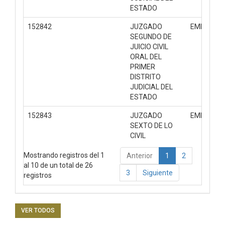
ESTADO
152842
JUZGADO
EMPLAZA
SEGUNDO DE
JUICIO CIVIL
ORAL DEL
PRIMER
DISTRITO
JUDICIAL DEL
ESTADO
152843
JUZGADO
EMPLAZA
SEXTO DE LO
CIVIL
Mostrando registros del 1
Anterior
1
2
al 10 de un total de 26
3
Siguiente
registros
VER TODOS