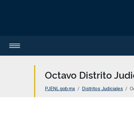
Octavo Distrito Jud
PJENL.gob.mx
Distritos Judiciales
Oc