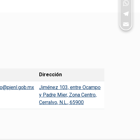
WhatsA
Telegra
Email
Dirección
vo@pjenl.gob.mx
Jiménez 103, entre Ocampo
y Padre Mier, Zona Centro,
Cerralvo, N.L., 65900