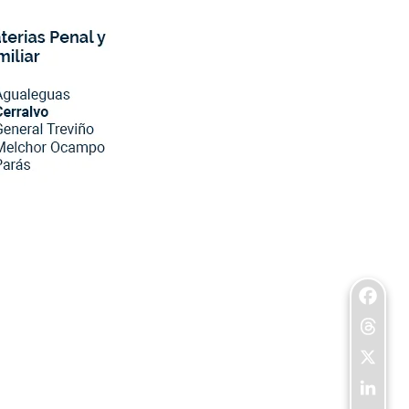
Facebo
Threads
X
LinkedI