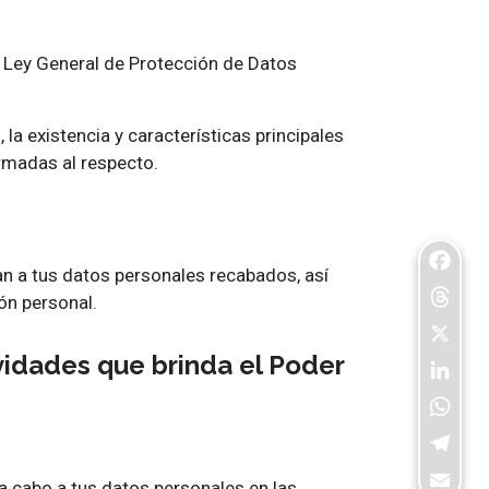
 la Ley General de Protección de Datos
 la existencia y características principales
rmadas al respecto.
an a tus datos personales recabados, así
Facebo
ón personal.
Threads
X
vidades que brinda el Poder
LinkedI
WhatsA
Telegra
a cabo a tus datos personales en las