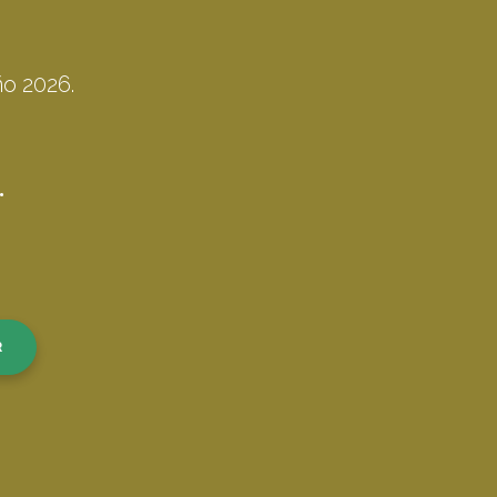
ño 2026.
.
R