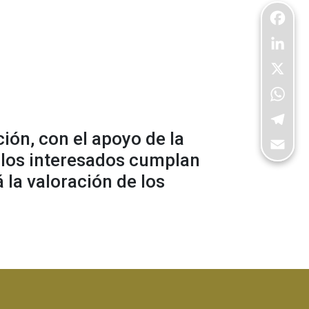
Facebo
LinkedI
X
WhatsA
Telegra
ión, con el apoyo de la
e los interesados cumplan
Email
 la valoración de los