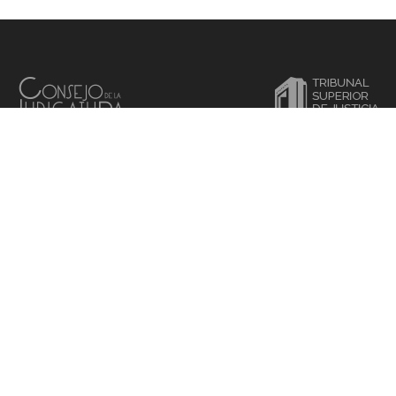
STE SITIO WEB SON DE USO INFORMATIVO Y SE PROHÍBE SU REPRODU
2026
© D.R. Poder Judicial del Estado de Nuevo León
ual
SiC@Vi
Privacidad
Normativa
Directorio